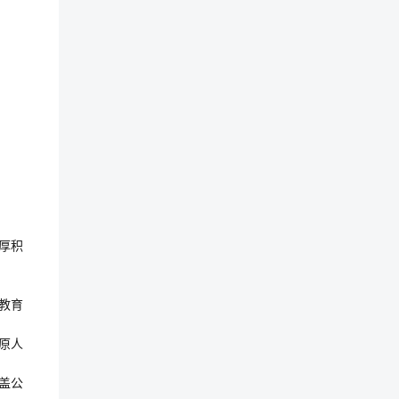
厚积
教育
原人
盖公