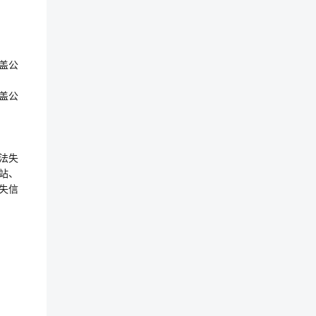
盖公
盖公
违法失
站、
失信