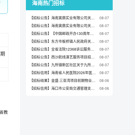
信
海南热门招标
【招标公告】海南寅鼎实业有限公司关于石材一区8号工字钢立柱倾斜加固项目施工单位的比选公告
08-07
【招标公告】海南寅鼎实业有限公司关于软装区1栋、2栋和4栋3间住房屋面漏水维修（第二批）项目施工单位的比选公告
08-07
【招标公告】【中国邮政开办130周年主题宣传项目】采前公示
08-07
【招标公告】东方市板桥镇人民政府关于板桥镇“尚学之家”乡村人才培育基地项目的竞争性磋商公告
08-07
【招标公告】全省法院12368诉讼服务热线省级集中部署并社会化外包
08-07
长期
【招标公告】西沙航线演艺服务项目招标公告
08-07
【招标公告】九所镇新区社区关于九所新区社区临时早夜市农贸集市市场招标代理单位遴选公告
08-07
【招标信用】海南省人民医院2026年医疗设备产品调研会（十三）公告
08-07
【招标结果】金盛·三亚湾项目前期物业服务中标公示公告
08-06
【招标信用】海口市公安局交通管理支队海口市公安局交通管理支队机动车驾驶人考试购买服务项目政府采购合同公告
08-06
南省教