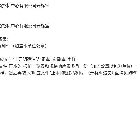
备招标中心有限公司开标室
备招标中心有限公司开标室
备案：
复印件（加盖本单位公章）
文件”上要明确注明“正本”或“副本”字样。
应文件”正本的“报价一览表和规格响应表多备一份（加盖公章以包为单位）
样，然后再装入“响应文件”正本的密封袋中。（开标时递交U盘拷贝的PD