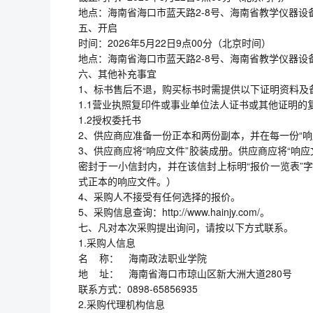
地点：海南省海口市蓝天路2-8号、海南省教学仪器设
五、开启
时间：2026年5月22日9点00分（北京时间）
地点：海南省海口市蓝天路2-8号、海南省教学仪器设
六、其他补充事宜
1、标书售后不退，购买标书时需提供以下证明资料及
1.1营业执照复印件或事业单位法人证书或其他证明的
1.2授权委托书
2、供应商应准备一份正本和两份副本，并在每一份“响应
3、供应商应将“响应文件”胶装成册。供应商应将“响
密封于一小信封内，并在该信封上标明“报价一览表”字
式正本的响应文件。）
4、采购人不接受有任何选择的报价。
5、采购信息查询：http://www.hainjy.com/。
七、凡对本次采购提出询问，请按以下方式联系。
1.采购人信息
名 称： 海南政法职业学院
地 址： 海南省海口市琼山区新大洲大道280号
联系方式：0898-65856935
2.采购代理机构信息