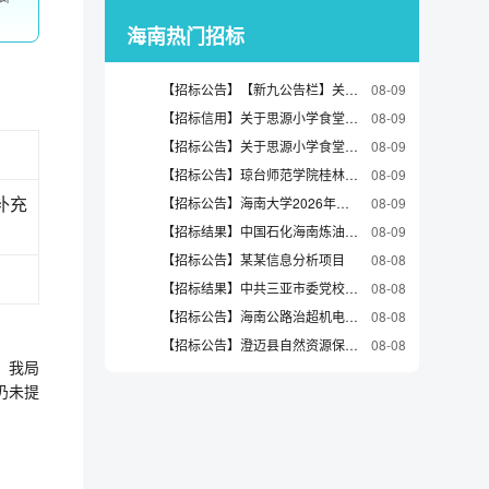
海南热门招标
【招标公告】【新九公告栏】关于《海口市滨海第九小学新埠学校操场改造项目》的遴选公告
08-09
【招标信用】关于思源小学食堂维修项目实施方案及概算编制单位和实施方案及概算编制评审单位的公告
08-09
【招标公告】关于思源小学食堂维修项目施工图设计单位和预算编制（含工程量清单及招标控制价编制）单位的公告
08-09
【招标公告】琼台师范学院桂林洋校区新食堂一楼自营技术合作档口遴选公告（第四轮）
08-09
补充
【招标公告】海南大学2026年自营食堂保洁服务项目
08-09
【招标结果】中国石化海南炼油化工有限公司海南炼化-2026大检修-膨胀螺栓等询比采购预成交公示
08-09
【招标公告】某某信息分析项目
08-08
【招标结果】中共三亚市委党校关于遴选布草及其他用品洗涤服务单位的公告
08-08
【招标公告】海南公路治超机电工程治超联网管理信息系统第三方软件测试项目比选采购公告
08-08
【招标公告】澄迈县自然资源保护动态监测服务竞争性磋商公告
08-08
，我局
仍未提