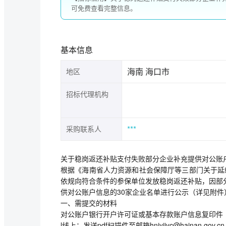
可免费查看完整信息。
基本信息
海南 海口市
地区
招标代理机构
***
采购联系人
关于稳岗返还补贴支付失败部分企业补充提供对公账
根据《海南省人力资源和社会保障厅等三部门关于延续
依规向符合条件的参保单位发放稳岗返还补贴，因部
供对公账户信息的30家企业名单进行公示（详见附
一、需提交的材料
对公账户银行开户许可证或基本存款账户信息复印件
l线上：发送pdf扫描件至邮箱hnjyjjyc@hainan.gov.cn