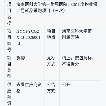
项
海南医科大学第一附属医院2026年度物业保
目
洁易耗品采购项目（三次）
名
称
项
HYYFYCGZ
项目
海南医科大学第一
目
X-JJ-2026001
地点
附属医院
编
LL
号
项
货物
竞标
线上，按包竞标，
目
方式
不得拆分
类
型
供
查看供应商资
公告
公开
应
格
方式
商
资