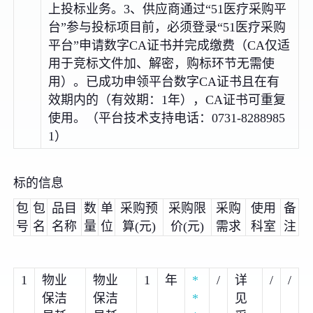
上投标业务。3、供应商通过“51医疗采购平
台”参与投标项目前，必须登录“51医疗采购
平台”申请数字CA证书并完成缴费（CA仅适
用于竞标文件加、解密，购标环节无需使
用）。已成功申领平台数字CA证书且在有
效期内的（有效期：1年），CA证书可重复
使用。（平台技术支持电话：0731-8288985
1）
标的信息
包
包
品目
数
单
采购预
采购限
采购
使用
备
号
名
名称
量
位
算(元)
价(元)
需求
科室
注
1
物业
物业
1
年
*
/
详
/
/
保洁
保洁
*
见