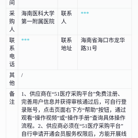
间
采
海南医科大学
联系
***
购
第一附属医院
人
人
联
***
联系
海南省海口市龙华
系
地址
路31号
电
话
其
/
他
备
1、供应商在“51医疗采购平台”免费注册、
注
完善用户信息并获得审核通过后，可自行登
录账号，点击页面右下方“帮助”按钮，通过
观看“操作视频”或“操作手册”查询具体操作
流程。2、供应商必须在“51医疗采购平台”
自行申请开通会员服务权限后，方能开展线