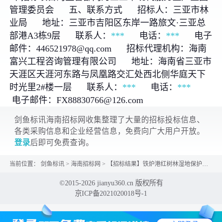
管理委员会 五、联系方式 招标人：三亚市林
业局 地址：三亚市吉阳区东岸一路旅文·三亚总
部港A3栋9层 联系人：
***
电话：
***
电子
邮件：446521978@qq.com 招标代理机构：海南
富兴工程咨询管理有限公司 地址：海南省三亚市
天涯区天涯河东路与凤凰路交汇处西北侧华庭天下
时光里2#楼一层 联系人：
***
电话：
***
电子邮件：FX88830766@126.com
剑鱼标讯海南招标网收集整理了大量的招标投标信息、
各类采购信息和企业经营信息，免费向广大用户开放。
登录
后即可免费查询。
当前位置：
剑鱼标讯
>
海南招标网
>
【招标结果】铁炉港红树林湿地保护修复项目（海草床生态修复）监理中标公示公告
©2015-2026 jianyu360.cn 版权所有
京ICP备2021020018号-1